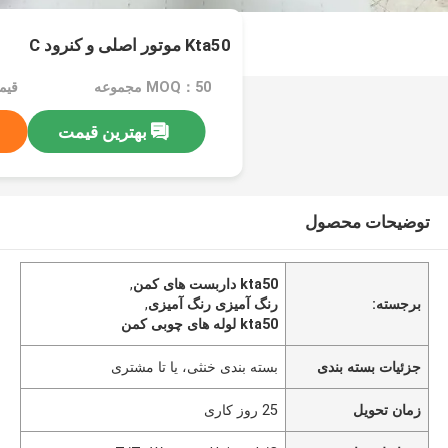
Kta50 موتور اصلی و کنرود C
MOQ：50 مجموعه
قیمت：set
بهترین قیمت
توضیحات محصول
kta50 داربست های کمن
,
برجسته:
رنگ آمیزی رنگ آمیزی
,
kta50 لوله های چوبی کمن
جزئیات بسته بندی
بسته بندی خنثی، یا تا مشتری
زمان تحویل
25 روز کاری