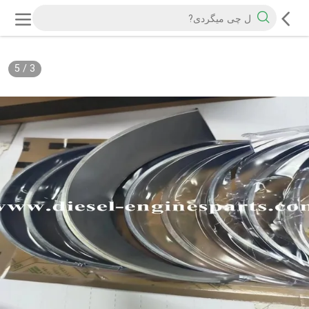
5
/
3