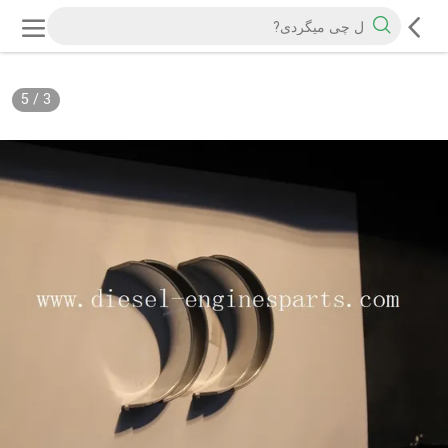
5
/
3