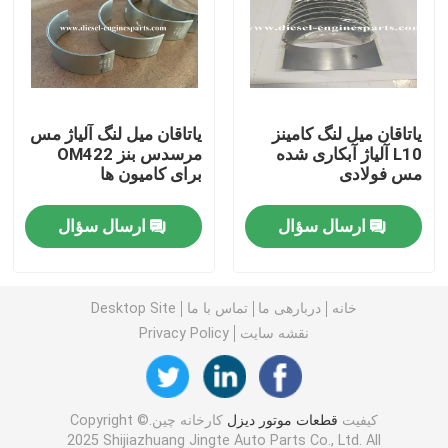
بلبرینگ موتور دیزل
پین پیستون موتور
یاتاقان میل لنگ کامینز
یاتاقان میل لنگ آلیاژ مس
L10 آلیاژ آبکاری شده
مرسدس بنز OM422
مس فولادی
برای کامیون ها
بوش دو فلزی
ارسال سؤال
ارسال سؤال
پیستون موتور دیزل
رینگ پیستون موتور دیزل
خانه
دربارهی ما
تماس با ما
Desktop Site
نقشه سایت
Privacy Policy
آستین آستر سیلندر
کیفیت
قطعات موتور دیزل
کارخانه چین.Copyright ©
دریچه های خروجی ورودی
2025 Shijiazhuang Jingte Auto Parts Co., Ltd. All