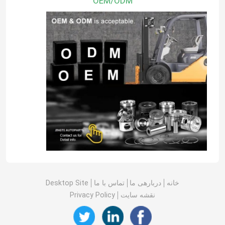
OEM/ODM
نمایش VR
دربارهی ما
کارخانه تور
کنترل کیفیت
تماس با ما
خانه
دربارهی ما
تماس با ما
Desktop Site
درخواست نقل قول
نقشه سایت
Privacy Policy
قطعات موتور دیزل