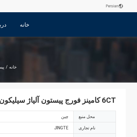
Persian
خانه
درب
خانه
/
پیس
6CT کامینز فورج پیستون آلیاژ سیلیکون آلومینیومی برای موتور دریایی
محل منبع
چین
نام تجاری
JINGTE