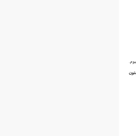
یوم
.
تون