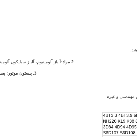
2.
مواد:
آلیاژ آلومینیوم، آلیاژ سیلیکون آلومین
پیستون موتور:
پیس
3.
 مهندسی و غیره
4BT3.3 4BT3.9 6
NH220 K19 K38 
3D84 4D94 4D95
S6D107 S6D108 