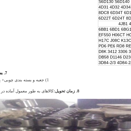
S6D130 S6D140
4D31 4D32 4D34
8DC8 6D34T 6D
6D22T 6D24T 8D
4JB1 
6BB1 6BD1 6BG1
EF550 H06CT H0
H17C J08C K13
PD6 PE6 RD8 RE
3304
DB58 D1146 D23
3D84-2/3 4D84-2
7. بسته:
1) جعبه و بسته بندی چوبی
+ پ
8. زمان تحویل:
کالاهای به طور معمول آماده در ا