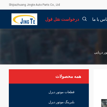
Shijiazhuang Jingte Auto Parts Co., Ltd
اس با ما
درخواست نقل قول
描
述
همه محصولات
قطعات موتور دیزل
بلبرینگ موتور دیزل