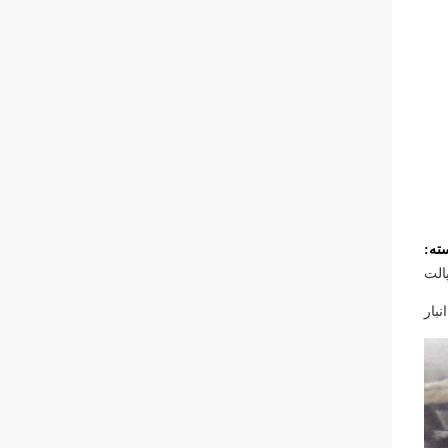
الت
نبار