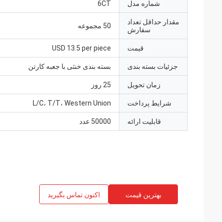
شماره مدل
6CT
مقدار حداقل تعداد
50 مجموعه
سفارش
قیمت
USD 13.5 per piece
جزئیات بسته بندی
بسته بندی خنثی با جعبه کارتن
زمان تحویل
25 روز
شرایط پرداخت
L/C، T/T، Western Union
قابلیت ارائه
50000 عدد
بهترین قیمت
اکنون تماس بگیرید