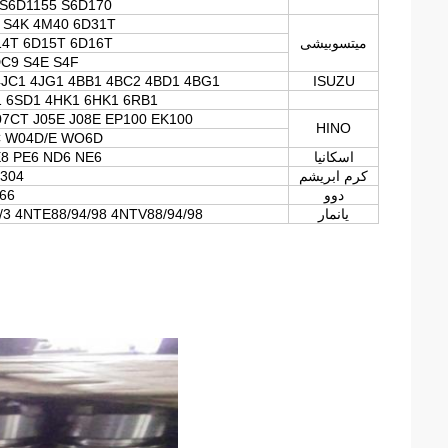
 S6D1155 S6D170
 S4K 4M40 6D31T
میتسوبیشی
14T 6D15T 6D16T
C9 S4E S4F
4JC1 4JG1 4BB1 4BC2 4BD1 4BG1
ISUZU
 6SD1 4HK1 6HK1 6RB1
7CT J05E J08E EP100 EK100
HINO
C W04D/E WO6D
اسکانیا
8 PE6 ND6 NE6
کرم ابریشم
 3306 3412 D8K
دوو
66
یانمار
/3 4NTE88/94/98 4NTV88/94/98