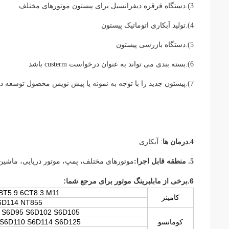
).
3
دستگاه قرقره دیفرانسیل برای پیستون موتورهای مختلف
4).تولید آبکاری اتوماتیک پیستون
5).دستگاه بازرسی پیستون
6).بسته بندی می تواند به عنوان درخواست custerm باشد
7).پیستون جدید را با توجه به نمونه یا پیش نویس محصول توسعه دهید.
4.
درمان ها
: آبکاری
5. منطقه قابل اجرا:
موتورهای مختلف، پمپ، موتور دریایی، ماشین
:
6
.برخی از ما
بلبرینگ موتور برای مرجع شما
BT5.9 6CT8.3 M11
کامینز
6D114 NT855
 S6D95 S6D102 S6D105
کوماتسو
S6D110 S6D114 S6D125