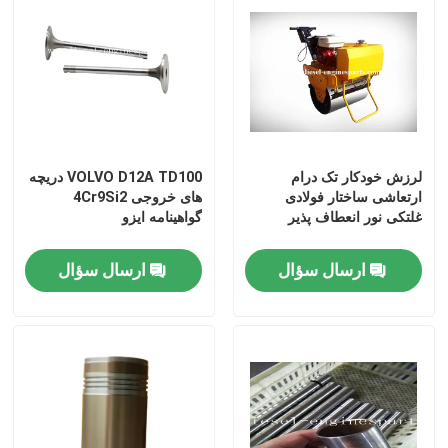
لرزش خودکار تک درام
VOLVO D12A TD100 دریچه
ارتعاشی ساختار فولادی
های خروجی 4Cr9Si2
غلتکی نور انعطاف پذیر
گواهینامه ایزو
ارسال سؤال
ارسال سؤال
خانه
محصولات
فیلم های