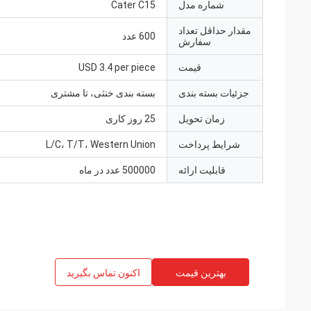
شماره مدل
Cater C15
مقدار حداقل تعداد
600 عدد
سفارش
قیمت
USD 3.4 per piece
جزئیات بسته بندی
بسته بندی خنثی، تا مشتری
زمان تحویل
25 روز کاری
شرایط پرداخت
L/C، T/T، Western Union
قابلیت ارائه
500000 عدد در ماه
بهترین قیمت
اکنون تماس بگیرید