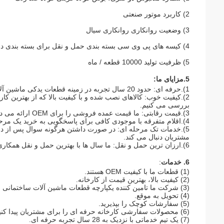
2) کاربرد موتور صنعتی
3) وضعیت روانکاری روانکاری سیال
4) کیسه های پی وی سی بسته بندی حمل و نقل برای بسته بندی داخلی؛جعبه کارتن و پالت
5) ظرفیت تولید 10000 قطعه / ماه
5.
مزایای ما:
1).حرفه ای: حدود 20 سال تجربه در زمینه قطعات یدکی ماشین آلات.
2).کیفیت خوب: کالاهای نصب شده و با کیفیت بالا که از بهترین کار
بررسی می کنیم.
3).قیمت رقابتی: ما قیمت عمده فروشی را برای OEM ارائه می دهیم.قطعات با کیفیت بالا و پس از فروش
4).اقلام متفرقه با موجودی کافی برای پاسخگویی به خرید یک مرحله ای شما.
5).خدمات تک مرحله ای: در صورت داشتن هرگونه سوال پس از دریاف
مشتریان دنبال می کند.
6).ارزان ترین حمل و نقل: ما سال ها با بهترین حمل و نقل همکاری کرده ایم، می توانیم ارزان ترین راه حمل و نقل را برای شما نقل کنیم.
6. خدمات
:
(1) قطعات ما با کیفیت OEM هستند.
(2) کیفیت بالا، بهترین قیمت از کارخانه.
(3) شرکت ما تامین کننده یکپارچه قطعات ماشین آلات ساختمانی است.
(4) تحویل به موقع.
(5) سفارشات کوچک را بپذیرید.
(6) محصولات سفارشی کارخانه حرفه ای را برای مشتریان پیدا کنید.
(7) یک تیم خدماتی با نزدیک به 28 سال تجربه حرفه ای.