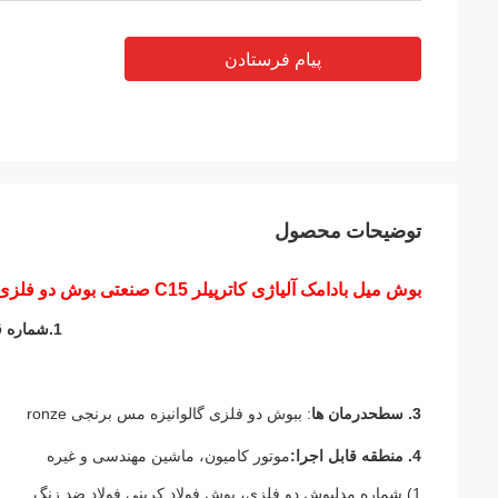
پیام فرستادن
توضیحات محصول
بوش میل بادامک آلیاژی کاترپیلر C15 صنعتی بوش دو فلزی میله متصل
1.
شماره 
3. سطح
درمان ها
: ب
بوش دو فلزی گالوانیزه مس برنجی ronze
4. منطقه قابل اجرا:
موتور کامیون، ماشین مهندسی و غیره
1) شماره مدلبوش دو فلزی، بوش فولاد کربنی فولاد ضد زنگ