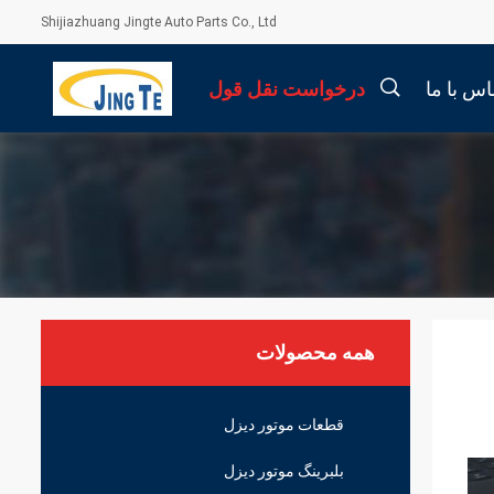
Shijiazhuang Jingte Auto Parts Co., Ltd
اس با ما
درخواست نقل قول
描
述
همه محصولات
قطعات موتور دیزل
بلبرینگ موتور دیزل