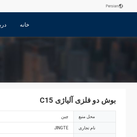
Persian
خانه
درب
بوش دو فلزی آلیاژی C15
محل منبع
چین
نام تجاری
JINGTE