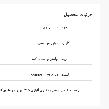
جزئیات محصول
مواد
مس برنجی
کاربرد
موتور مهندسی
روند
پولیش و آسیاب کنید
قیمت
competitive price
برجسته کردن
بوش دو فلزی آلیاژی C15
,
بوش دو فلزی گال